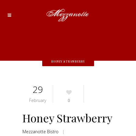
HONEY STRAWBERRY
29
February
0
Honey Strawberry
Mezzanotte Bistro
|